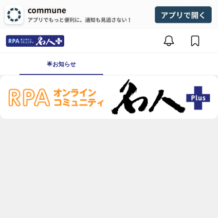
🌟お知らせ
名人＋(Plus)